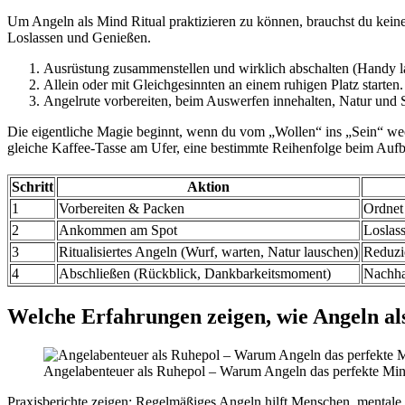
Um Angeln als Mind Ritual praktizieren zu können, brauchst du kein
Loslassen und Genießen.
Ausrüstung zusammenstellen und wirklich abschalten (Handy la
Allein oder mit Gleichgesinnten an einem ruhigen Platz starten.
Angelrute vorbereiten, beim Auswerfen innehalten, Natur und 
Die eigentliche Magie beginnt, wenn du vom „Wollen“ ins „Sein“ we
gleiche Kaffee-Tasse am Ufer, eine bestimmte Reihenfolge beim Aufbau 
Schritt
Aktion
1
Vorbereiten & Packen
Ordnet
2
Ankommen am Spot
Loslass
3
Ritualisiertes Angeln (Wurf, warten, Natur lauschen)
Reduzie
4
Abschließen (Rückblick, Dankbarkeitsmoment)
Nachha
Welche Erfahrungen zeigen, wie Angeln al
Angelabenteuer als Ruhepol – Warum Angeln das perfekte Mind
Praxisberichte zeigen: Regelmäßiges Angeln hilft Menschen, mental