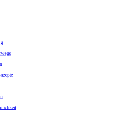
ag
erwegs
en
onzepte
en
nlichkeit