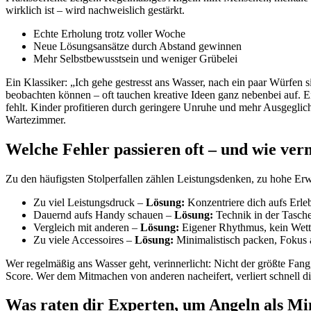
wirklich ist – wird nachweislich gestärkt.
Echte Erholung trotz voller Woche
Neue Lösungsansätze durch Abstand gewinnen
Mehr Selbstbewusstsein und weniger Grübelei
Ein Klassiker: „Ich gehe gestresst ans Wasser, nach ein paar Würfen 
beobachten können – oft tauchen kreative Ideen ganz nebenbei auf. Ei
fehlt. Kinder profitieren durch geringere Unruhe und mehr Ausgeglich
Wartezimmer.
Welche Fehler passieren oft – und wie ver
Zu den häufigsten Stolperfallen zählen Leistungsdenken, zu hohe Er
Zu viel Leistungsdruck –
Lösung:
Konzentriere dich aufs Erleb
Dauernd aufs Handy schauen –
Lösung:
Technik in der Tasche
Vergleich mit anderen –
Lösung:
Eigener Rhythmus, kein Wet
Zu viele Accessoires –
Lösung:
Minimalistisch packen, Fokus 
Wer regelmäßig ans Wasser geht, verinnerlicht: Nicht der größte Fang
Score. Wer dem Mitmachen von anderen nacheifert, verliert schnell d
Was raten dir Experten, um Angeln als Min