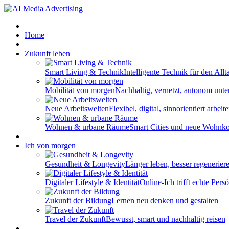
Home
Zukunft leben
Smart Living & Technik
Intelligente Technik für den Allt
Mobilität von morgen
Nachhaltig, vernetzt, autonom unt
Neue Arbeitswelten
Flexibel, digital, sinnorientiert arbeit
Wohnen & urbane Räume
Smart Cities und neue Wohnk
Ich von morgen
Gesundheit & Longevity
Länger leben, besser regenerier
Digitaler Lifestyle & Identität
Online-Ich trifft echte Persö
Zukunft der Bildung
Lernen neu denken und gestalten
Travel der Zukunft
Bewusst, smart und nachhaltig reisen