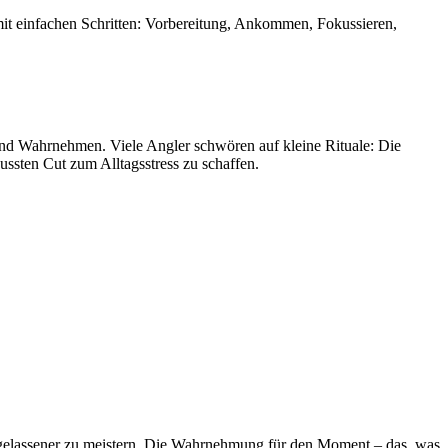
it einfachen Schritten: Vorbereitung, Ankommen, Fokussieren,
und Wahrnehmen. Viele Angler schwören auf kleine Rituale: Die
ussten Cut zum Alltagsstress zu schaffen.
 gelassener zu meistern. Die Wahrnehmung für den Moment – das, was