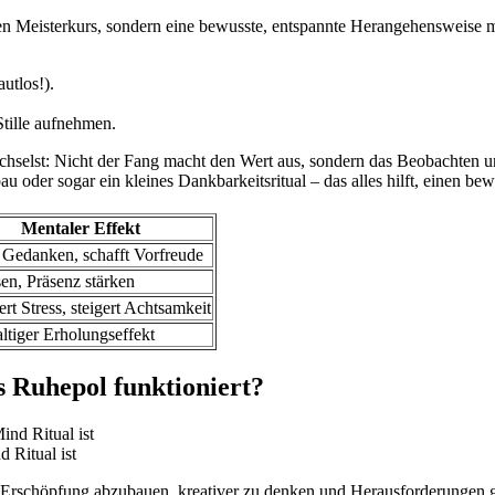
en Meisterkurs, sondern eine bewusste, entspannte Herangehensweise m
utlos!).
Stille aufnehmen.
chselst: Nicht der Fang macht den Wert aus, sondern das Beobachten 
oder sogar ein kleines Dankbarkeitsritual – das alles hilft, einen bew
Mentaler Effekt
 Gedanken, schafft Vorfreude
en, Präsenz stärken
rt Stress, steigert Achtsamkeit
ltiger Erholungseffekt
s Ruhepol funktioniert?
 Ritual ist
e Erschöpfung abzubauen, kreativer zu denken und Herausforderungen