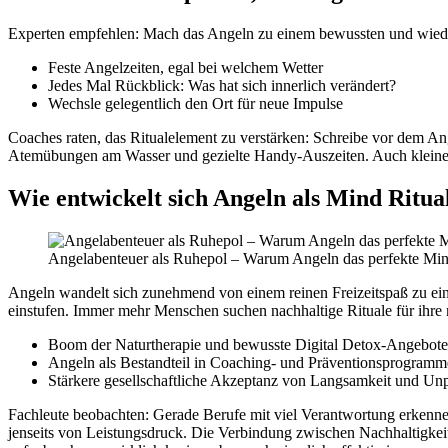
Experten empfehlen: Mach das Angeln zu einem bewussten und wiederke
Feste Angelzeiten, egal bei welchem Wetter
Jedes Mal Rückblick: Was hat sich innerlich verändert?
Wechsle gelegentlich den Ort für neue Impulse
Coaches raten, das Ritualelement zu verstärken: Schreibe vor dem A
Atemübungen am Wasser und gezielte Handy-Auszeiten. Auch kleine 
Wie entwickelt sich Angeln als Mind Ritua
Angelabenteuer als Ruhepol – Warum Angeln das perfekte Mind
Angeln wandelt sich zunehmend von einem reinen Freizeitspaß zu eine
einstufen. Immer mehr Menschen suchen nachhaltige Rituale für ihre
Boom der Naturtherapie und bewusste Digital Detox-Angebote
Angeln als Bestandteil in Coaching- und Präventionsprogram
Stärkere gesellschaftliche Akzeptanz von Langsamkeit und Unp
Fachleute beobachten: Gerade Berufe mit viel Verantwortung erkenn
jenseits von Leistungsdruck. Die Verbindung zwischen Nachhaltigkeit,