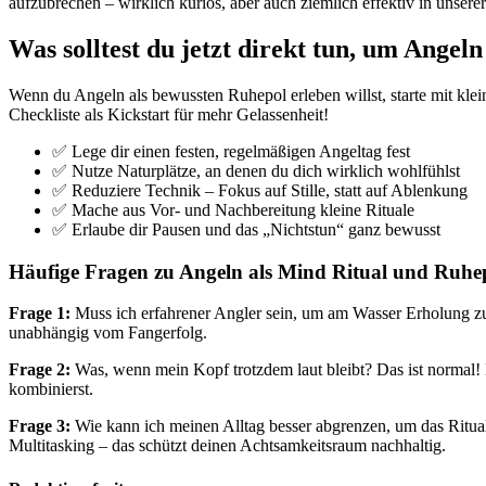
aufzubrechen – wirklich kurios, aber auch ziemlich effektiv in unsere
Was solltest du jetzt direkt tun, um Angel
Wenn du Angeln als bewussten Ruhepol erleben willst, starte mit klei
Checkliste als Kickstart für mehr Gelassenheit!
✅ Lege dir einen festen, regelmäßigen Angeltag fest
✅ Nutze Naturplätze, an denen du dich wirklich wohlfühlst
✅ Reduziere Technik – Fokus auf Stille, statt auf Ablenkung
✅ Mache aus Vor- und Nachbereitung kleine Rituale
✅ Erlaube dir Pausen und das „Nichtstun“ ganz bewusst
Häufige Fragen zu Angeln als Mind Ritual und Ruhe
Frage 1:
Muss ich erfahrener Angler sein, um am Wasser Erholung zu 
unabhängig vom Fangerfolg.
Frage 2:
Was, wenn mein Kopf trotzdem laut bleibt? Das ist normal! 
kombinierst.
Frage 3:
Wie kann ich meinen Alltag besser abgrenzen, um das Ritual
Multitasking – das schützt deinen Achtsamkeitsraum nachhaltig.