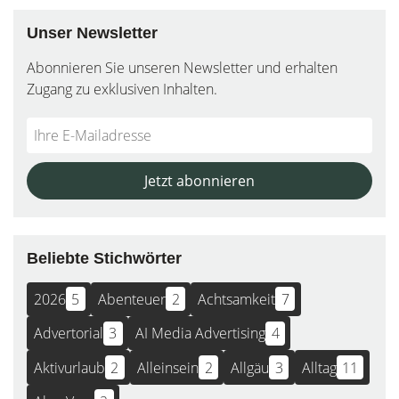
Unser Newsletter
Abonnieren Sie unseren Newsletter und erhalten
Zugang zu exklusiven Inhalten.
Do
*Ihre
not
E-
fill
Mailadresse:
Jetzt abonnieren
this
field
Beliebte Stichwörter
2026
5
Abenteuer
2
Achtsamkeit
7
Advertorial
3
AI Media Advertising
4
Aktivurlaub
2
Alleinsein
2
Allgäu
3
Alltag
11