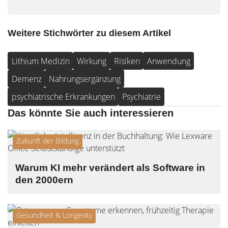
field
Weitere Stichwörter zu diesem Artikel
Lithium Medizin
Wirkung
Risiken
Anwendung
Demenz
Nahrungsergänzung
psychiatrische Erkrankungen
Psychiatrie
Das könnte Sie auch interessieren
Zukunft der Bildung
Warum KI mehr verändert als Software in
den 2000ern
Gesundheit & Longevity