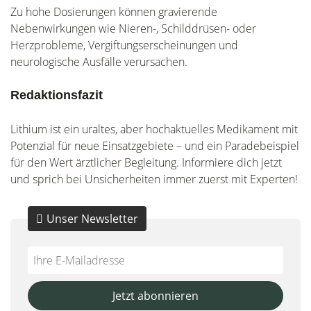
Zu hohe Dosierungen können gravierende
Nebenwirkungen wie Nieren-, Schilddrüsen- oder
Herzprobleme, Vergiftungserscheinungen und
neurologische Ausfälle verursachen.
Redaktionsfazit
Lithium ist ein uraltes, aber hochaktuelles Medikament mit
Potenzial für neue Einsatzgebiete – und ein Paradebeispiel
für den Wert ärztlicher Begleitung. Informiere dich jetzt
und sprich bei Unsicherheiten immer zuerst mit Experten!
Unser Newsletter
Do
*Ihre
not
E-
fill
Mailadresse:
Jetzt abonnieren
this