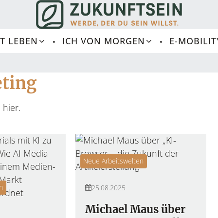
T LEBEN
ICH VON MORGEN
E-MOBILIT
eting
 hier.
Neue Arbeitswelten
n
25.08.2025
L
I
Michael Maus über