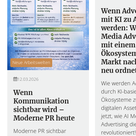
Wenn Adve
mit KI zu 
werden: W
Media Adv
mit einem
Ökosyste
Markt nac
Neue Arbeitswelten
neu ordne
12.03.2026
Wie werden Ad
durch KI-basi
Wenn
Ökosysteme z
Kommunikation
digitalen Asse
sichtbar wird –
jetzt, wie AI 
Moderne PR heute
Advertising d
Moderne PR sichtbar
revolutioniert!