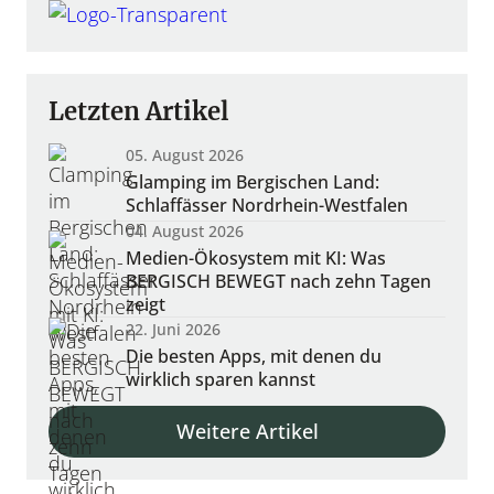
Letzten Artikel
05. August 2026
Glamping im Bergischen Land:
Schlaffässer Nordrhein-Westfalen
04. August 2026
Medien-Ökosystem mit KI: Was
BERGISCH BEWEGT nach zehn Tagen
zeigt
Zukunft der Bildung
Neue Arbeitswelten
22. Juni 2026
ibel, digital, sinnorientiert arbeiten
ernen neu denken und gestalten
Die besten Apps, mit denen du
wirklich sparen kannst
Weitere Artikel