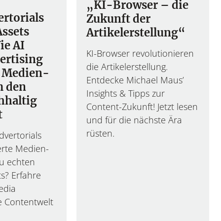
„KI-Browser – die
rtorials
Zukunft der
Assets
Artikelerstellung“
ie AI
KI-Browser revolutionieren
ertising
die Artikelerstellung.
 Medien-
Entdecke Michael Maus’
m den
Insights & Tipps zur
hhaltig
Content-Zukunft! Jetzt lesen
t
und für die nächste Ära
rüsten.
vertorials
erte Medien-
Flex
L
u echten
ts? Erfahre
Media
ie Contentwelt