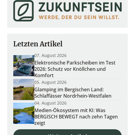
Letzten Artikel
07. August 2026
Elektronische Parkscheiben im Test
2026: Schutz vor Knöllchen und
Komfort
05. August 2026
Zukunft der Bildung
Neue Arbeitswelten
Glamping im Bergischen Land:
ibel, digital, sinnorientiert arbeiten
ernen neu denken und gestalten
Schlaffässer Nordrhein-Westfalen
04. August 2026
Medien-Ökosystem mit KI: Was
BERGISCH BEWEGT nach zehn Tagen
zeigt