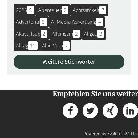
2026
5
Abenteuer
2
Achtsamkeit
7
Advertorial
3
AI Media Advertising
4
Aktivurlaub
2
Alleinsein
2
Allgäu
3
Alltag
11
Aloe Vera
2
Weitere Stichwörter
Empfehlen Sie uns weiter
Powered by
Evolution24 LLC