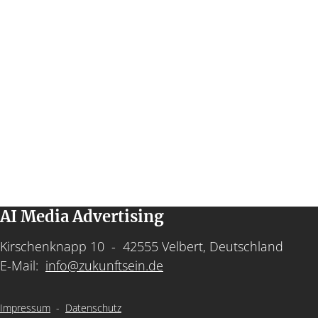
AI Media Advertising
Kirschenknapp 10 - 42555 Velbert, Deutschland
E-Mail:
info@zukunftsein.de
Impressum
-
Datenschutz