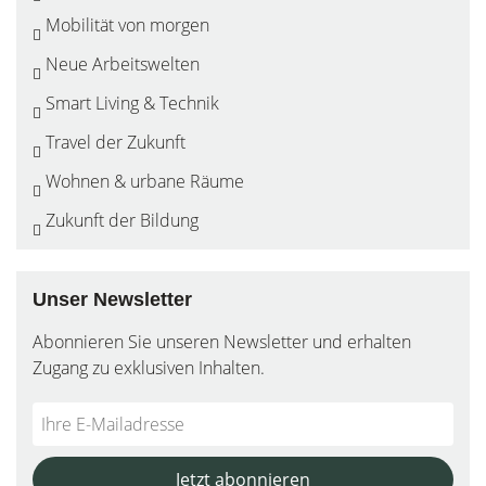
Mobilität von morgen
Neue Arbeitswelten
Smart Living & Technik
Travel der Zukunft
Wohnen & urbane Räume
Zukunft der Bildung
Unser Newsletter
Abonnieren Sie unseren Newsletter und erhalten
Zugang zu exklusiven Inhalten.
Do
*Ihre
not
E-
fill
Mailadresse:
Jetzt abonnieren