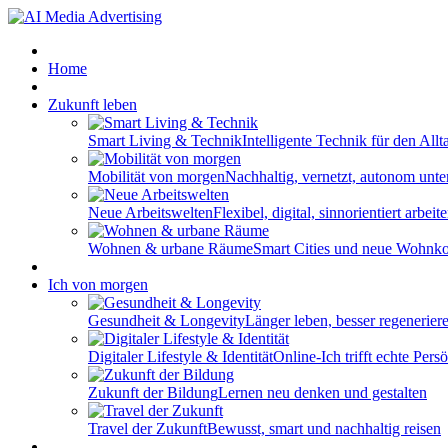
Home
Zukunft leben
Smart Living & Technik
Intelligente Technik für den Allt
Mobilität von morgen
Nachhaltig, vernetzt, autonom unt
Neue Arbeitswelten
Flexibel, digital, sinnorientiert arbeit
Wohnen & urbane Räume
Smart Cities und neue Wohnk
Ich von morgen
Gesundheit & Longevity
Länger leben, besser regenerier
Digitaler Lifestyle & Identität
Online-Ich trifft echte Persö
Zukunft der Bildung
Lernen neu denken und gestalten
Travel der Zukunft
Bewusst, smart und nachhaltig reisen