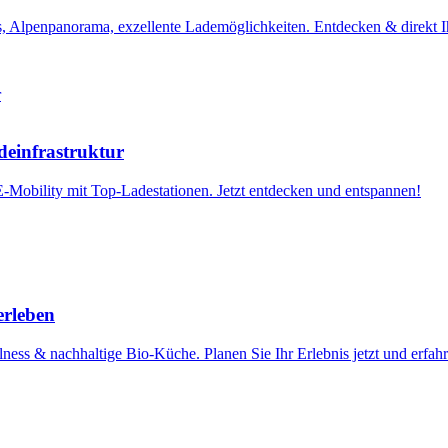
, Alpenpanorama, exzellente Lademöglichkeiten. Entdecken & direkt 
deinfrastruktur
E-Mobility mit Top-Ladestationen. Jetzt entdecken und entspannen!
erleben
ness & nachhaltige Bio-Küche. Planen Sie Ihr Erlebnis jetzt und erfah