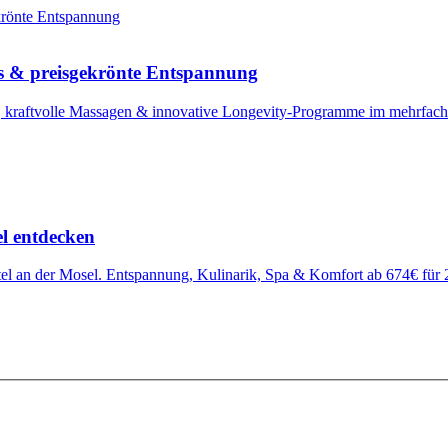
s & preisgekrönte Entspannung
raftvolle Massagen & innovative Longevity-Programme im mehrfach p
l entdecken
el an der Mosel. Entspannung, Kulinarik, Spa & Komfort ab 674€ für 