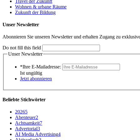
Travel der Zukunft
Wohnen & urbane Räume
Zukunft der Bildung
Unser Newsletter
Abonnieren Sie unseren Newsletter und erhalten Zugang zu exklusive
Do not fill this field
Unser Newsletter
*Ihre E-Mailadresse:
Ist ungültig
Jetzt abonnieren
Beliebte Stichwörter
2026
5
Abenteuer
2
Achtsamkeit
7
Advertorial
3
AI Media Advertising
4
Aktivurlaub
2