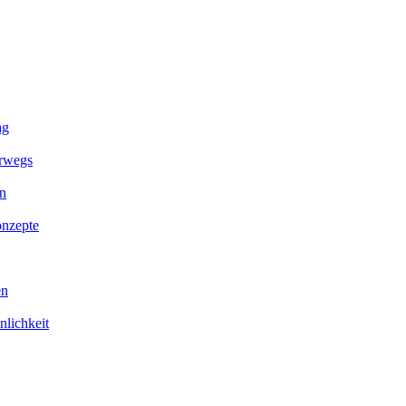
ag
erwegs
en
onzepte
en
nlichkeit