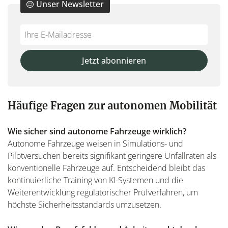
Unser Newsletter
Do
*Ihre
not
E-
fill
Mailadresse:
Jetzt abonnieren
this
field
Häufige Fragen zur autonomen Mobilität
Wie sicher sind autonome Fahrzeuge wirklich?
Autonome Fahrzeuge weisen in Simulations- und
Pilotversuchen bereits signifikant geringere Unfallraten als
konventionelle Fahrzeuge auf. Entscheidend bleibt das
kontinuierliche Training von KI-Systemen und die
Weiterentwicklung regulatorischer Prüfverfahren, um
höchste Sicherheitsstandards umzusetzen.