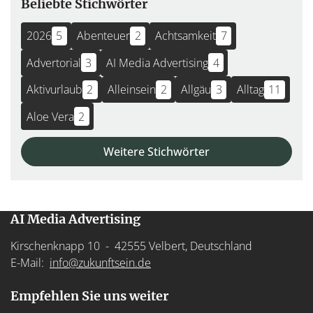
Beliebte Stichwörter
2026
5
Abenteuer
2
Achtsamkeit
7
Advertorial
3
AI Media Advertising
4
Aktivurlaub
2
Alleinsein
2
Allgäu
3
Alltag
11
Aloe Vera
2
Weitere Stichwörter
AI Media Advertising
Kirschenknapp 10 - 42555 Velbert, Deutschland
E-Mail:
info@zukunftsein.de
Empfehlen Sie uns weiter