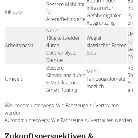
Bedarf neuer
Barr
Bessere Mobilität
Infrastruktur,
inte
Inklusion
für
Gefahr digitaler
Sys
Ältere/Behinderte
Ausgrenzung
erfo
Neue
Umsc
Tätigkeitsfelder
Wegfall
lebe
Arbeitsmarkt
durch
klassischer Fahrer-
Lern
Datenanalyse,
Jobs
notw
Dienste
Bessere
Regu
Mehr
Klimabilanz durch
Steu
Umwelt
Fahrzeugkilometer
E-Mobilität und
Anre
möglich
Smart Routing
ents
Autonom unterwegs: Wie Fahrzeuge zu Vertrauten werden
Zukunftsperspektiven &