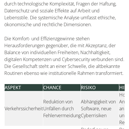
durch technologische Komplexität, Fragen der Haftung,
Datenschutz und soziale Effekte auf Arbeit und
Lebensstile. Die systemische Analyse umfasst ethische,
ökonomische und rechtliche Dimensionen.
Die Komfort- und Effizienzgewinne stehen
Herausforderungen gegenüber, die mit Akzeptanz, der
Balance von individuellen Freiheiten, Nachhaltigkeit,
digitalen Kompetenzen und Cybersecurity verbunden sind.
Die Gesellschaft steht an einer Schwelle, die altbekannte
Routinen ebenso wie institutionelle Rahmen transformiert.
ASPEKT
CHANCE
RISIKO
HIN
Hoh
Reduktion von
Abhängigkeit von
Anfo
Verkehrssicherheit
Unfällen durch
Software, neue
an A
Fehlervermeidung
Cyberrisiken
und
Regu