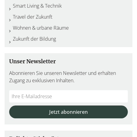
Smart Living & Technik
Travel der Zukunft
Wohnen & urbane Räume
Zukunft der Bildung
Unser Newsletter
Abonnieren Sie unseren Newsletter und erhalten
Zugang zu exklusiven Inhalten.
Do
*Ihre
not
E-
fill
Mailadresse:
Jetzt abonnieren
this
field