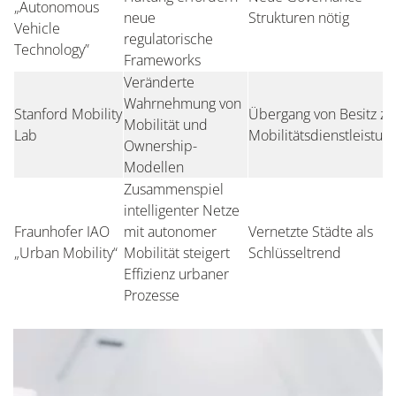
„Autonomous
neue
Strukturen nötig
Vehicle
regulatorische
Technology”
Frameworks
Veränderte
Wahrnehmung von
Stanford Mobility
Übergang von Besitz zu
Mobilität und
Lab
Mobilitätsdienstleistun
Ownership-
Modellen
Zusammenspiel
intelligenter Netze
Fraunhofer IAO
mit autonomer
Vernetzte Städte als
„Urban Mobility“
Mobilität steigert
Schlüsseltrend
Effizienz urbaner
Prozesse